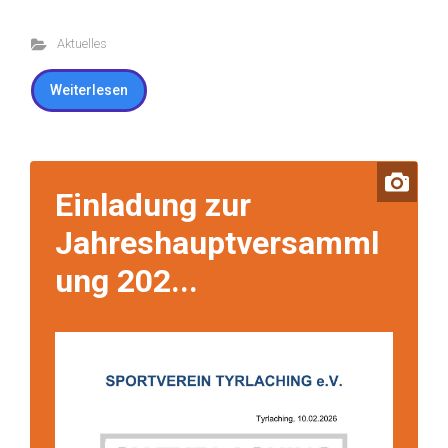
Aktuelles
Weiterlesen
Einladung zur
Jahreshauptversamml
ung 202...