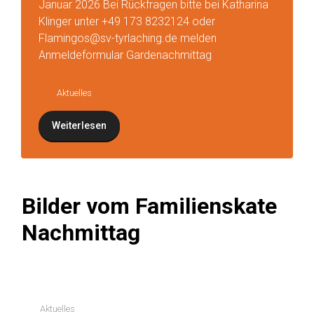
Hier geht`s zum Anmeldeformular für den 1.
Kinder & Jugendgardenachmittag am 10.
Januar 2026 Bei Rückfragen bitte bei Katharina
Klinger unter +49 173 8232124 oder
Flamingos@sv-tyrlaching.de melden
Anmeldeformular Gardenachmittag
Aktuelles
Weiterlesen