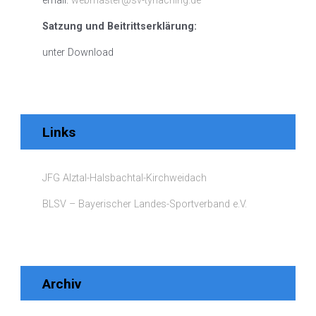
email:
webmaster@sv-tyrlaching.de
Satzung und Beitrittserklärung:
unter Download
Links
JFG Alztal-Halsbachtal-Kirchweidach
BLSV – Bayerischer Landes-Sportverband e.V.
Archiv