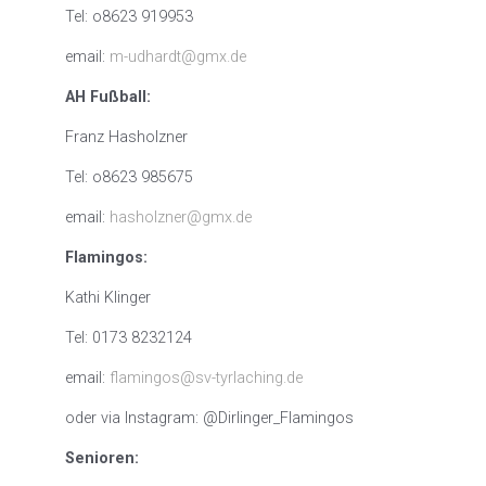
Tel: o8623 919953
email:
m-udhardt@gmx.de
AH Fußball:
Franz Hasholzner
Tel: o8623 985675
email:
hasholzner@gmx.de
Flamingos:
Kathi Klinger
Tel: 0173 8232124
email:
flamingos@sv-tyrlaching.de
oder via Instagram: @Dirlinger_Flamingos
Senioren: