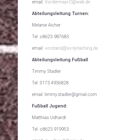
email:
Vordermayr.C@web.de
Abteilungsleitung Turnen:
Melanie Aicher
Tel: o8623 987683
email:
vorstand@sv-tyrlaching.de
Abteilungsleitung Fußball
Timmy Stadler
Tel: 0173 4936828
email: timmy.stadler@gmail.com
Fußball Jugend:
Matthias Udhardt
Tel: o8623 919953