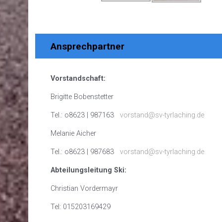
Ansprechpartner
Vorstandschaft:
Brigitte Bobenstetter
Tel.: o8623 | 987163
vorstand@sv-tyrlaching.de
Melanie Aicher
Tel.: o8623 | 987683
vorstand@sv-tyrlaching.de
Abteilungsleitung Ski:
Christian Vordermayr
Tel: 015203169429