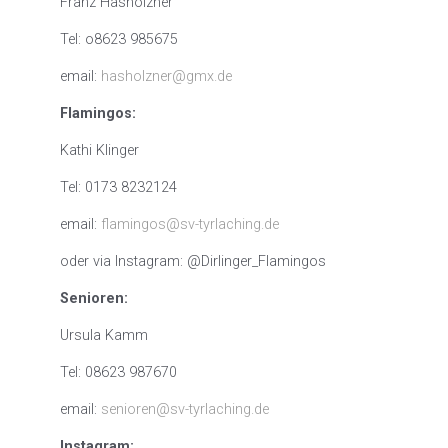
Franz Hasholzner
Tel: o8623 985675
email:
hasholzner@gmx.de
Flamingos:
Kathi Klinger
Tel: 0173 8232124
email:
flamingos@sv-tyrlaching.de
oder via Instagram: @Dirlinger_Flamingos
Senioren:
Ursula Kamm
Tel: 08623 987670
email:
senioren@sv-tyrlaching.de
Instagram: