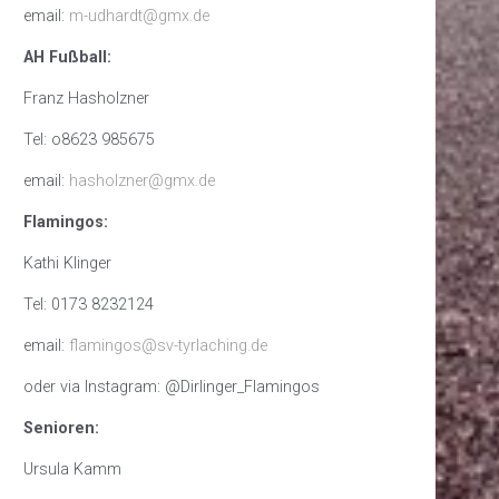
email:
m-udhardt@gmx.de
AH Fußball:
Franz Hasholzner
Tel: o8623 985675
email:
hasholzner@gmx.de
Flamingos:
Kathi Klinger
Tel: 0173 8232124
email:
flamingos@sv-tyrlaching.de
oder via Instagram: @Dirlinger_Flamingos
Senioren:
Ursula Kamm