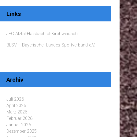
Links
JFG Alztal-Halsbachtal-Kirchweidach
BLSV – Bayerischer Landes-Sportverband e.V.
Archiv
Juli 2026
April 2026
März 2026
Februar 2026
Januar 2026
Dezember 2025