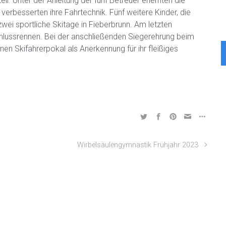
eil. Unter der Anleitung der fünf Betreuer erlernten die
erbesserten ihre Fahrtechnik. Fünf weitere Kinder, die
ei sportliche Skitage in Fieberbrunn. Am letzten
schlussrennen. Bei der anschließenden Siegerehrung beim
einen Skifahrerpokal als Anerkennung für ihr fleißiges
Wirbelsäulengymnastik Frühjahr 2023