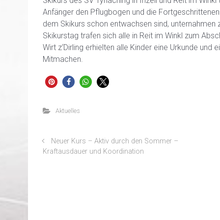
Skikurs des SV Tyrlaching in Inzell und Reit im Winkl t
Anfänger den Pflugbogen und die Fortgeschrittenen v
dem Skikurs schon entwachsen sind, unternahmen zw
Skikurstag trafen sich alle in Reit im Winkl zum Ab
Wirt z‘Dirling erhielten alle Kinder eine Urkunde und 
Mitmachen.
Aktuelles
Neuer Kurs – Aktiv durch den Sommer –
Kraftausdauer und Koordination