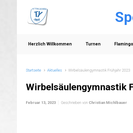
Zum Hauptinhalt springen
Sp
Herzlich Willkommen
Turnen
Flaming
Startseite
Aktuelles
Wirbelsäulengymnastik Frühjahr 2023
Wirbelsäulengymnastik F
Februar 13, 2023
Geschrieben von
Christian Michlbauer