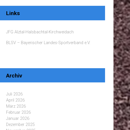
Links
JFG Alztal-Halsbachtal-Kirchweidach
BLSV – Bayerischer Landes-Sportverband e.V.
Archiv
Juli 2026
April 2026
März 2026
Februar 2026
Januar 2026
Dezember 2025