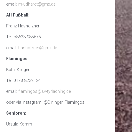
email:
m-udhardt@gmx.de
AH Fußball:
Franz Hasholzner
Tel: o8623 985675
email:
hasholzner@gmx.de
Flamingos:
Kathi Klinger
Tel: 0173 8232124
email:
flamingos@sv-tyrlaching.de
oder via Instagram: @Dirlinger_Flamingos
Senioren:
Ursula Kamm